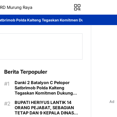
RD Murung Raya
eng Tegaskan Komitmen Dukung Pencegahan Karhutla di Murung R
Berita Terpopuler
Danki 2 Batalyon C Pelopor
Satbrimob Polda Kalteng
Tegaskan Komitmen Dukung
Pencegahan Karhutla di Murung
Ad
BUPATI HERIYUS LANTIK 14
Raya
ORANG PEJABAT, SEBAGIAN
TETAP DAN 9 KEPALA DINAS