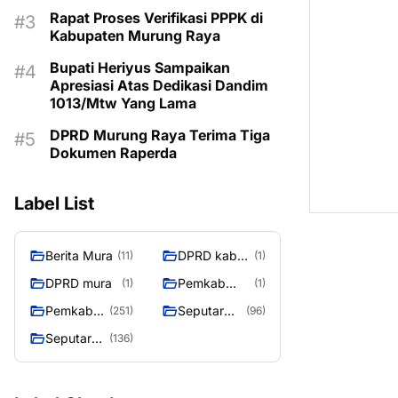
MASIH KOSONG
Rapat Proses Verifikasi PPPK di
Kabupaten Murung Raya
Bupati Heriyus Sampaikan
Apresiasi Atas Dedikasi Dandim
1013/Mtw Yang Lama
DPRD Murung Raya Terima Tiga
Dokumen Raperda
Label List
Berita Mura
DPRD kab
(11)
(1)
mura
DPRD mura
Pemkab
(1)
(1)
Murung raya
Pemkab
Seputar
(251)
(96)
Murung
Berita
Seputar
(136)
Raya
Murung
Mura
Raya
Seasen 2