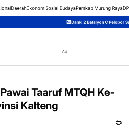
ional
Daerah
Ekonomi
Sosial Budaya
Pemkab Murung Raya
DP
Danki 2 Batalyon C Pelopor Satbrimob Polda Kalt
Ad
i Pawai Taaruf MTQH Ke-
vinsi Kalteng