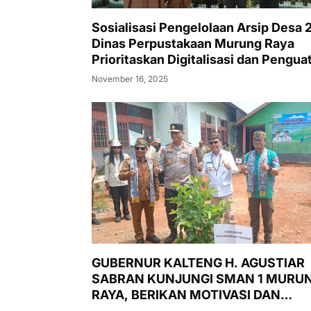
Sosialisasi Pengelolaan Arsip Desa 
Dinas Perpustakaan Murung Raya
Prioritaskan Digitalisasi dan Pengua
Literasi Desa
November 16, 2025
GUBERNUR KALTENG H. AGUSTIAR
SABRAN KUNJUNGI SMAN 1 MURU
RAYA, BERIKAN MOTIVASI DAN
LUNCURKAN PASAR MURAH,