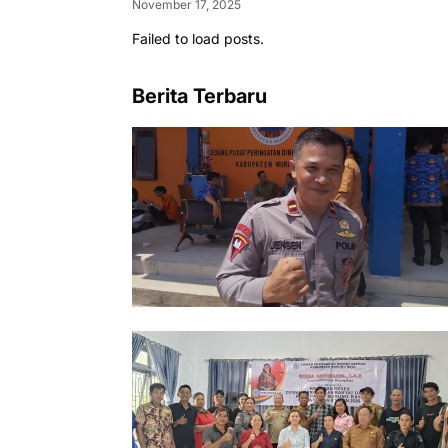
November 17, 2025
PENANAMAN POHON, DAN
Failed to load posts.
PEMERIKSAAN KESEHATAN GRATIS
Berita Terbaru