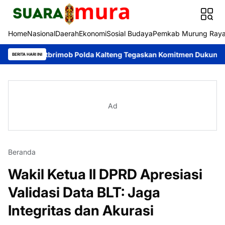
Home
Nasional
Daerah
Ekonomi
Sosial Budaya
Pemkab Murung Ray
or Satbrimob Polda Kalteng Tegaskan Komitmen Dukung Pencegah
BERITA HARI INI
Ad
Beranda
Wakil Ketua II DPRD Apresiasi
Validasi Data BLT: Jaga
Integritas dan Akurasi