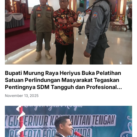
Bupati Murung Raya Heriyus Buka Pelatihan
Satuan Perlindungan Masyarakat Tegaskan
Pentingnya SDM Tangguh dan Profesional
Hadapi Tantangan Keamanan Daerah
November 13, 2025