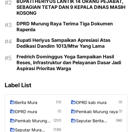
BUPATI HERIYUS LANTIK 14 ORANG PEJABAT,
SEBAGIAN TETAP DAN 9 KEPALA DINAS MASIH
KOSONG
DPRD Murung Raya Terima Tiga Dokumen
Raperda
Bupati Heriyus Sampaikan Apresiasi Atas
Dedikasi Dandim 1013/Mtw Yang Lama
Fredrich Dominggus Yoga Sampaikan Hasil
Reses, Infrastruktur dan Pelayanan Dasar Jadi
Aspirasi Prioritas Warga
Label List
Berita Mura
DPRD kab mura
(11)
(1)
DPRD mura
Pemkab Murung raya
(1)
(1)
Pemkab Murung
Seputar Berita
(251)
(96)
Raya
Murung Raya
Seputar Mura
(136)