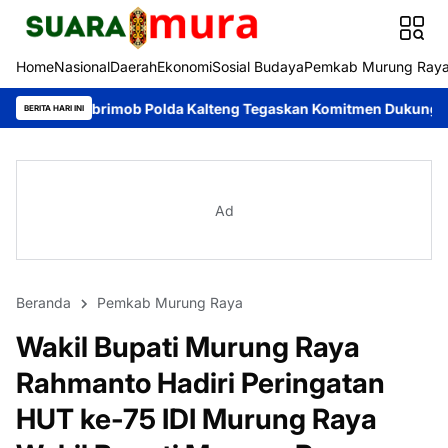
Home
Nasional
Daerah
Ekonomi
Sosial Budaya
Pemkab Murung Ray
imob Polda Kalteng Tegaskan Komitmen Dukung Pencegahan Karhu
BERITA HARI INI
Ad
Beranda
Pemkab Murung Raya
Wakil Bupati Murung Raya
Rahmanto Hadiri Peringatan
HUT ke-75 IDI Murung Raya