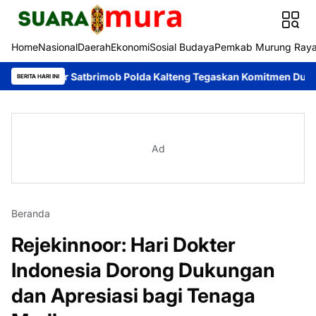
Home
Nasional
Daerah
Ekonomi
Sosial Budaya
Pemkab Murung Ray
elopor Satbrimob Polda Kalteng Tegaskan Komitmen Dukung Penc
BERITA HARI INI
Ad
Beranda
Rejekinnoor: Hari Dokter
Indonesia Dorong Dukungan
dan Apresiasi bagi Tenaga