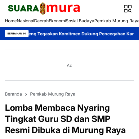
Home
Nasional
Daerah
Ekonomi
Sosial Budaya
Pemkab Murung Ray
teng Tegaskan Komitmen Dukung Pencegahan Karhutla di Murung 
BERITA HARI INI
Ad
Beranda
Pemkab Murung Raya
Lomba Membaca Nyaring
Tingkat Guru SD dan SMP
Resmi Dibuka di Murung Raya