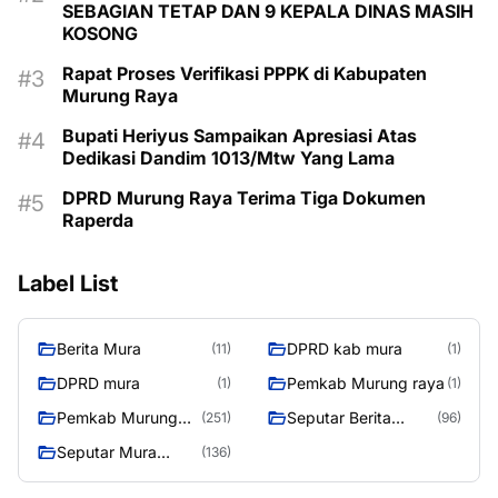
SEBAGIAN TETAP DAN 9 KEPALA DINAS MASIH
KOSONG
Rapat Proses Verifikasi PPPK di Kabupaten
Murung Raya
Bupati Heriyus Sampaikan Apresiasi Atas
Dedikasi Dandim 1013/Mtw Yang Lama
DPRD Murung Raya Terima Tiga Dokumen
Raperda
Label List
Berita Mura
DPRD kab mura
(11)
(1)
DPRD mura
Pemkab Murung raya
(1)
(1)
Pemkab Murung
Seputar Berita
(251)
(96)
Raya
Murung Raya
Seputar Mura
(136)
Seasen 2