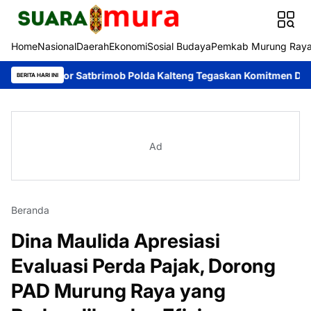
Home
Nasional
Daerah
Ekonomi
Sosial Budaya
Pemkab Murung Ray
elopor Satbrimob Polda Kalteng Tegaskan Komitmen Dukung Penc
BERITA HARI INI
Ad
Beranda
Dina Maulida Apresiasi
Evaluasi Perda Pajak, Dorong
PAD Murung Raya yang