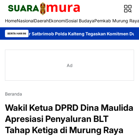
Home
Nasional
Daerah
Ekonomi
Sosial Budaya
Pemkab Murung Ray
elopor Satbrimob Polda Kalteng Tegaskan Komitmen Dukung Pence
BERITA HARI INI
Ad
Beranda
Wakil Ketua DPRD Dina Maulida
Apresiasi Penyaluran BLT
Tahap Ketiga di Murung Raya