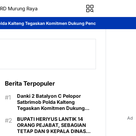
RD Murung Raya
an Komitmen Dukung Pencegahan Karhutla di Murung Raya
Nisha
Berita Terpopuler
Danki 2 Batalyon C Pelopor
Satbrimob Polda Kalteng
Tegaskan Komitmen Dukung
Pencegahan Karhutla di Murung
Ad
BUPATI HERIYUS LANTIK 14
Raya
ORANG PEJABAT, SEBAGIAN
TETAP DAN 9 KEPALA DINAS