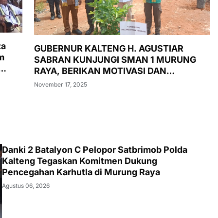
za
GUBERNUR KALTENG H. AGUSTIAR
m
SABRAN KUNJUNGI SMAN 1 MURUNG
RAYA, BERIKAN MOTIVASI DAN
LUNCURKAN PASAR MURAH,
November 17, 2025
PENANAMAN POHON, DAN
PEMERIKSAAN KESEHATAN GRATIS
Danki 2 Batalyon C Pelopor Satbrimob Polda
Kalteng Tegaskan Komitmen Dukung
Pencegahan Karhutla di Murung Raya
Agustus 06, 2026