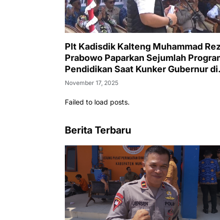
Plt Kadisdik Kalteng Muhammad Re
Prabowo Paparkan Sejumlah Progra
Pendidikan Saat Kunker Gubernur di
SMAN 1 Puruk Cahu
November 17, 2025
Failed to load posts.
Berita Terbaru