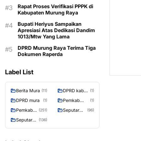
MASIH KOSONG
Rapat Proses Verifikasi PPPK di
Kabupaten Murung Raya
Bupati Heriyus Sampaikan
Apresiasi Atas Dedikasi Dandim
1013/Mtw Yang Lama
DPRD Murung Raya Terima Tiga
Dokumen Raperda
Label List
Berita Mura
DPRD kab
(11)
(1)
mura
DPRD mura
Pemkab
(1)
(1)
Murung raya
Pemkab
Seputar
(251)
(96)
Murung
Berita
Seputar
(136)
Raya
Murung
Mura
Raya
Seasen 2