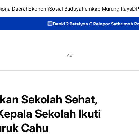
ional
Daerah
Ekonomi
Sosial Budaya
Pemkab Murung Raya
DP
Danki 2 Batalyon C Pelopor Satbrimob Polda Kalteng Tegask
Ad
akan Sekolah Sehat,
epala Sekolah Ikuti
uruk Cahu