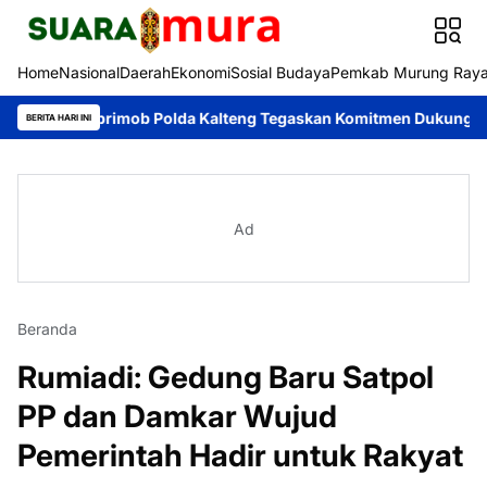
Home
Nasional
Daerah
Ekonomi
Sosial Budaya
Pemkab Murung Ray
r Satbrimob Polda Kalteng Tegaskan Komitmen Dukung Pencegaha
BERITA HARI INI
Ad
Beranda
Rumiadi: Gedung Baru Satpol
PP dan Damkar Wujud
Pemerintah Hadir untuk Rakyat