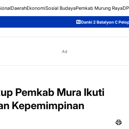
ional
Daerah
Ekonomi
Sosial Budaya
Pemkab Murung Raya
DP
Danki 2 Batalyon C Pelopor Satbrimob Polda
Ad
up Pemkab Mura Ikuti
han Kepemimpinan