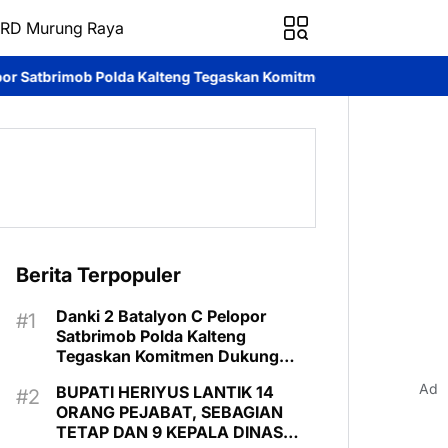
RD Murung Raya
 Kalteng Tegaskan Komitmen Dukung Pencegahan Karhutla di Mur
Berita Terpopuler
Danki 2 Batalyon C Pelopor
Satbrimob Polda Kalteng
Tegaskan Komitmen Dukung
Pencegahan Karhutla di Murung
Ad
BUPATI HERIYUS LANTIK 14
Raya
ORANG PEJABAT, SEBAGIAN
TETAP DAN 9 KEPALA DINAS