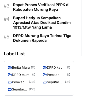
MASIH KOSONG
Rapat Proses Verifikasi PPPK di
Kabupaten Murung Raya
Bupati Heriyus Sampaikan
Apresiasi Atas Dedikasi Dandim
1013/Mtw Yang Lama
DPRD Murung Raya Terima Tiga
Dokumen Raperda
Label List
Berita Mura
DPRD kab
(11)
(1)
mura
DPRD mura
Pemkab
(1)
(1)
Murung raya
Pemkab
Seputar
(251)
(96)
Murung
Berita
Seputar
(136)
Raya
Murung
Mura
Raya
Seasen 2