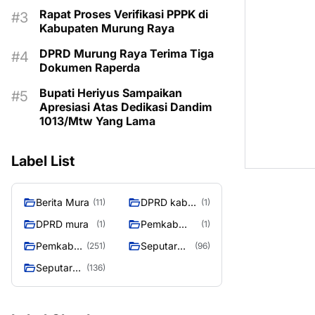
MASIH KOSONG
Rapat Proses Verifikasi PPPK di
Kabupaten Murung Raya
DPRD Murung Raya Terima Tiga
Dokumen Raperda
Bupati Heriyus Sampaikan
Apresiasi Atas Dedikasi Dandim
1013/Mtw Yang Lama
Label List
Berita Mura
DPRD kab
(11)
(1)
mura
DPRD mura
Pemkab
(1)
(1)
Murung raya
Pemkab
Seputar
(251)
(96)
Murung
Berita
Seputar
(136)
Raya
Murung
Mura
Raya
Seasen 2