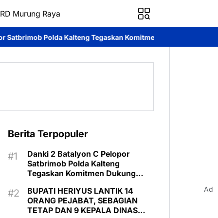
RD Murung Raya
 Kalteng Tegaskan Komitmen Dukung Pencegahan Karhutla di Mur
Berita Terpopuler
Danki 2 Batalyon C Pelopor
Satbrimob Polda Kalteng
Tegaskan Komitmen Dukung
Pencegahan Karhutla di Murung
Ad
BUPATI HERIYUS LANTIK 14
Raya
ORANG PEJABAT, SEBAGIAN
TETAP DAN 9 KEPALA DINAS