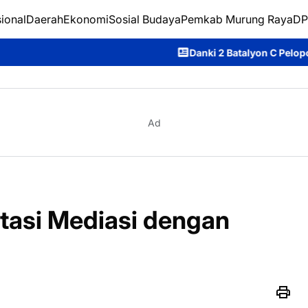
ional
Daerah
Ekonomi
Sosial Budaya
Pemkab Murung Raya
DP
Danki 2 Batalyon C Pelopor Satbrimob Polda
Ad
itasi Mediasi dengan