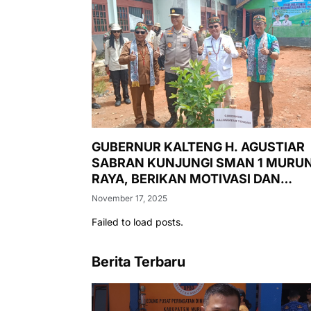
GUBERNUR KALTENG H. AGUSTIAR
SABRAN KUNJUNGI SMAN 1 MURU
RAYA, BERIKAN MOTIVASI DAN
LUNCURKAN PASAR MURAH,
November 17, 2025
PENANAMAN POHON, DAN
Failed to load posts.
PEMERIKSAAN KESEHATAN GRATIS
Berita Terbaru