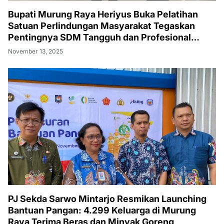
Bupati Murung Raya Heriyus Buka Pelatihan
Satuan Perlindungan Masyarakat Tegaskan
Pentingnya SDM Tangguh dan Profesional
Hadapi Tantangan Keamanan Daerah
November 13, 2025
PJ Sekda Sarwo Mintarjo Resmikan Launching
Bantuan Pangan: 4.299 Keluarga di Murung
Raya Terima Beras dan Minyak Goreng