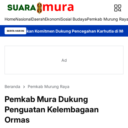
Home
Nasional
Daerah
Ekonomi
Sosial Budaya
Pemkab Murung Ray
kan Komitmen Dukung Pencegahan Karhutla di Murung Raya
Nish
BERITA HARI INI
Ad
Beranda
Pemkab Murung Raya
Pemkab Mura Dukung
Penguatan Kelembagaan
Ormas