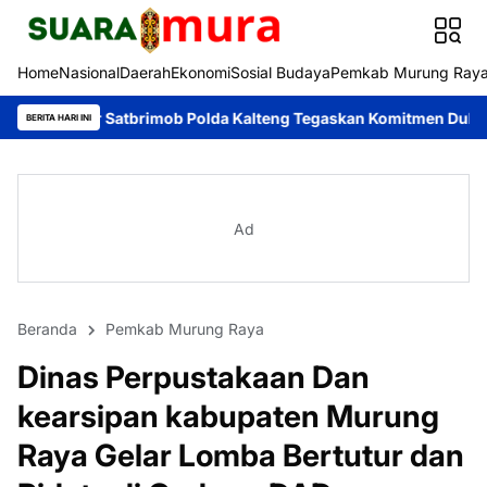
Home
Nasional
Daerah
Ekonomi
Sosial Budaya
Pemkab Murung Ray
r Satbrimob Polda Kalteng Tegaskan Komitmen Dukung Pencegahan
BERITA HARI INI
Ad
Beranda
Pemkab Murung Raya
Dinas Perpustakaan Dan
kearsipan kabupaten Murung
Raya Gelar Lomba Bertutur dan