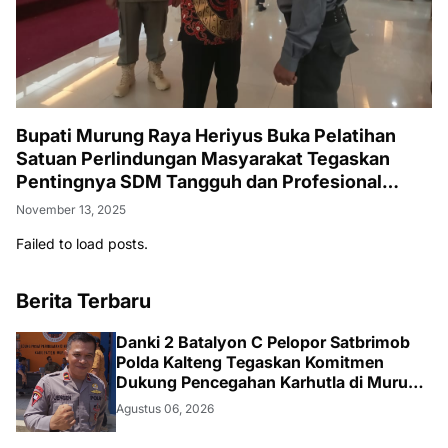
Bupati Murung Raya Heriyus Buka Pelatihan
Satuan Perlindungan Masyarakat Tegaskan
Pentingnya SDM Tangguh dan Profesional
Hadapi Tantangan Keamanan Daerah
November 13, 2025
Failed to load posts.
Berita Terbaru
Danki 2 Batalyon C Pelopor Satbrimob
Polda Kalteng Tegaskan Komitmen
Dukung Pencegahan Karhutla di Murung
Raya
Agustus 06, 2026