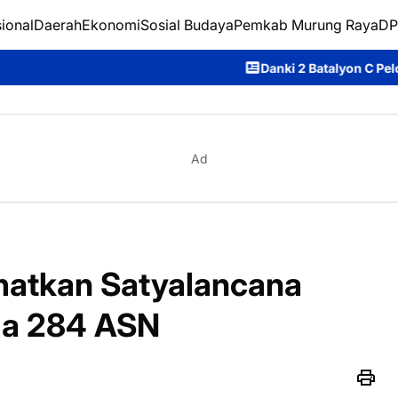
ional
Daerah
Ekonomi
Sosial Budaya
Pemkab Murung Raya
DP
Danki 2 Batalyon C Pelopor Satbrimob Pold
Ad
matkan Satyalancana
da 284 ASN