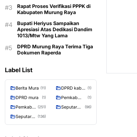
MASIH KOSONG
Rapat Proses Verifikasi PPPK di
Kabupaten Murung Raya
Bupati Heriyus Sampaikan
Apresiasi Atas Dedikasi Dandim
1013/Mtw Yang Lama
DPRD Murung Raya Terima Tiga
Dokumen Raperda
Label List
Berita Mura
DPRD kab
(11)
(1)
mura
DPRD mura
Pemkab
(1)
(1)
Murung raya
Pemkab
Seputar
(251)
(96)
Murung
Berita
Seputar
(136)
Raya
Murung
Mura
Raya
Seasen 2