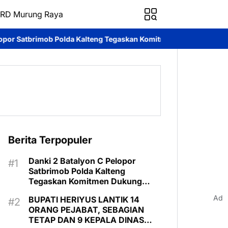
RD Murung Raya
a Kalteng Tegaskan Komitmen Dukung Pencegahan Karhutla di Mu
Berita Terpopuler
Danki 2 Batalyon C Pelopor
Satbrimob Polda Kalteng
Tegaskan Komitmen Dukung
Pencegahan Karhutla di Murung
Ad
BUPATI HERIYUS LANTIK 14
Raya
ORANG PEJABAT, SEBAGIAN
TETAP DAN 9 KEPALA DINAS