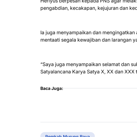
Heriyus berpesan kepada PNS agar melaks
pengabdian, kecakapan, kejujuran dan kedi
Ia juga menyampaikan dan mengingatkan a
mentaati segala kewajiban dan larangan ya
“Saya juga menyampaikan selamat dan su
Satyalancana Karya Satya X, XX dan XXX ta
Baca Juga:
Pemkab Murung Raya