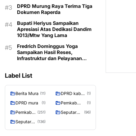
MASIH KOSONG
DPRD Murung Raya Terima Tiga
Dokumen Raperda
Bupati Heriyus Sampaikan
Apresiasi Atas Dedikasi Dandim
1013/Mtw Yang Lama
Fredrich Dominggus Yoga
Sampaikan Hasil Reses,
Infrastruktur dan Pelayanan
Dasar Jadi Aspirasi Prioritas
Warga
Label List
Berita Mura
DPRD kab
(11)
(1)
mura
DPRD mura
Pemkab
(1)
(1)
Murung raya
Pemkab
Seputar
(251)
(96)
Murung
Berita
Seputar
(136)
Raya
Murung
Mura
Raya
Seasen 2