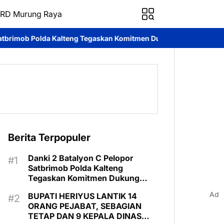
RD Murung Raya
Kalteng Tegaskan Komitmen Dukung Pencegahan Karhutla di Muru
Berita Terpopuler
Danki 2 Batalyon C Pelopor
Satbrimob Polda Kalteng
Tegaskan Komitmen Dukung
Pencegahan Karhutla di Murung
Ad
BUPATI HERIYUS LANTIK 14
Raya
ORANG PEJABAT, SEBAGIAN
TETAP DAN 9 KEPALA DINAS