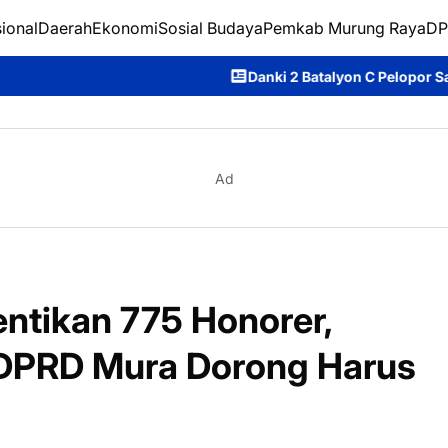
ional
Daerah
Ekonomi
Sosial Budaya
Pemkab Murung Raya
DP
Danki 2 Batalyon C Pelopor Satbrimob Polda 
Ad
ntikan 775 Honorer,
 DPRD Mura Dorong Harus