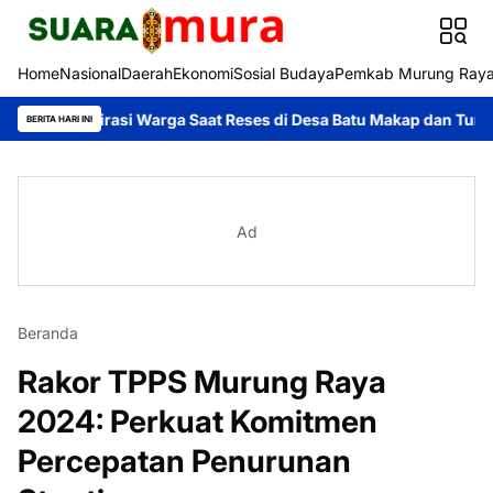
Home
Nasional
Daerah
Ekonomi
Sosial Budaya
Pemkab Murung Ray
Aspirasi Warga Saat Reses di Desa Batu Makap dan Tumbang Kuny
BERITA HARI INI
Ad
Beranda
Rakor TPPS Murung Raya
2024: Perkuat Komitmen
Percepatan Penurunan