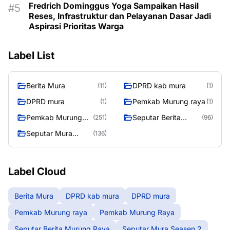
Fredrich Dominggus Yoga Sampaikan Hasil
Reses, Infrastruktur dan Pelayanan Dasar Jadi
Aspirasi Prioritas Warga
Label List
Berita Mura
DPRD kab mura
(11)
(1)
DPRD mura
Pemkab Murung raya
(1)
(1)
Pemkab Murung
Seputar Berita
(251)
(96)
Raya
Murung Raya
Seputar Mura
(136)
Seasen 2
Label Cloud
Berita Mura
DPRD kab mura
DPRD mura
Pemkab Murung raya
Pemkab Murung Raya
Seputar Berita Murung Raya
Seputar Mura Seasen 2