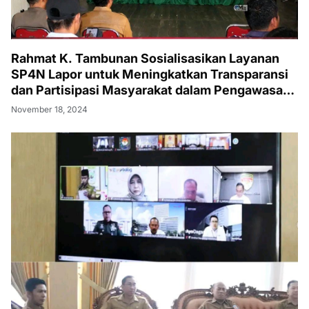
Rahmat K. Tambunan Sosialisasikan Layanan
SP4N Lapor untuk Meningkatkan Transparansi
dan Partisipasi Masyarakat dalam Pengawasan
Pemerintah
November 18, 2024