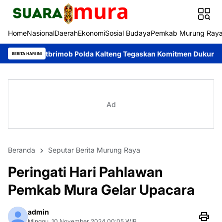
Home
Nasional
Daerah
Ekonomi
Sosial Budaya
Pemkab Murung Ray
atbrimob Polda Kalteng Tegaskan Komitmen Dukung Pencegahan Ka
BERITA HARI INI
Ad
Beranda
Seputar Berita Murung Raya
Peringati Hari Pahlawan
Pemkab Mura Gelar Upacara
admin
Minggu, 10 November 2024 00:05 WIB