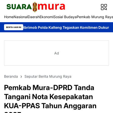
Home
Nasional
Daerah
Ekonomi
Sosial Budaya
Pemkab Murung Ray
tbrimob Polda Kalteng Tegaskan Komitmen Dukung Pencegahan Kar
BERITA HARI INI
Ad
Beranda
Seputar Berita Murung Raya
Pemkab Mura-DPRD Tanda
Tangani Nota Kesepakatan
KUA-PPAS Tahun Anggaran