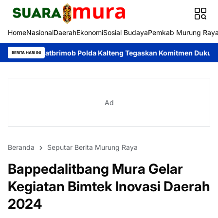
Home
Nasional
Daerah
Ekonomi
Sosial Budaya
Pemkab Murung Ray
Satbrimob Polda Kalteng Tegaskan Komitmen Dukung Pencegahan K
BERITA HARI INI
Ad
Beranda
Seputar Berita Murung Raya
Bappedalitbang Mura Gelar
Kegiatan Bimtek Inovasi Daerah
2024