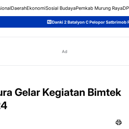
ional
Daerah
Ekonomi
Sosial Budaya
Pemkab Murung Raya
DP
Danki 2 Batalyon C Pelopor Satbrimob Polda Kalteng Tegaska
Ad
ra Gelar Kegiatan Bimtek
24