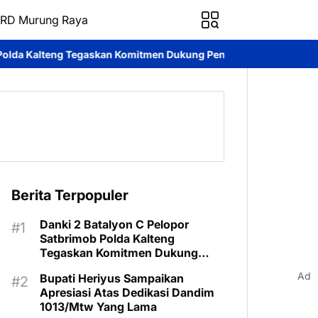
RD Murung Raya
n Komitmen Dukung Pencegahan Karhutla di Murung Raya
Nisha 
Berita Terpopuler
Danki 2 Batalyon C Pelopor
Satbrimob Polda Kalteng
Tegaskan Komitmen Dukung
Pencegahan Karhutla di Murung
Ad
Bupati Heriyus Sampaikan
Raya
Apresiasi Atas Dedikasi Dandim
1013/Mtw Yang Lama