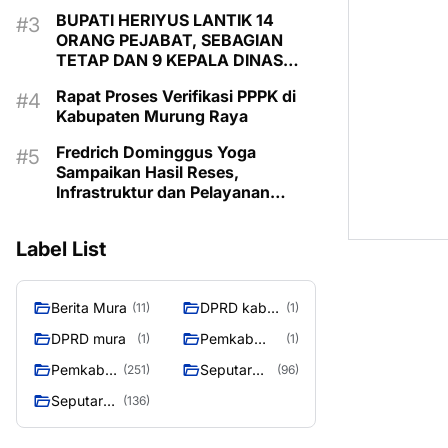
BUPATI HERIYUS LANTIK 14
ORANG PEJABAT, SEBAGIAN
TETAP DAN 9 KEPALA DINAS
MASIH KOSONG
Rapat Proses Verifikasi PPPK di
Kabupaten Murung Raya
Fredrich Dominggus Yoga
Sampaikan Hasil Reses,
Infrastruktur dan Pelayanan
Dasar Jadi Aspirasi Prioritas
Warga
Label List
Berita Mura
DPRD kab
(11)
(1)
mura
DPRD mura
Pemkab
(1)
(1)
Murung raya
Pemkab
Seputar
(251)
(96)
Murung
Berita
Seputar
(136)
Raya
Murung
Mura
Raya
Seasen 2