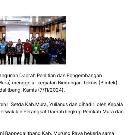
angunan Daerah Penlitian dan Pengembangan
ura) menggelar kegiatan Bimbingan Teknis (Bimtek)
alitbang, Kamis (7/11/2024).
ten II Setda Kab.Mura, Yulianus dan dihadiri oleh Kepala
perwakilan Perangkat Daerah lingkup Pemkab Mura dan
 ini Bappedalitbang Kab. Murung Raya bekerja sama