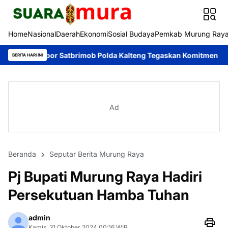
Home
Nasional
Daerah
Ekonomi
Sosial Budaya
Pemkab Murung Ray
opor Satbrimob Polda Kalteng Tegaskan Komitmen Dukung Penceg
BERITA HARI INI
Ad
Beranda
Seputar Berita Murung Raya
Pj Bupati Murung Raya Hadiri
Persekutuan Hamba Tuhan
admin
Kamis, 31 Oktober 2024 00:16 WIB