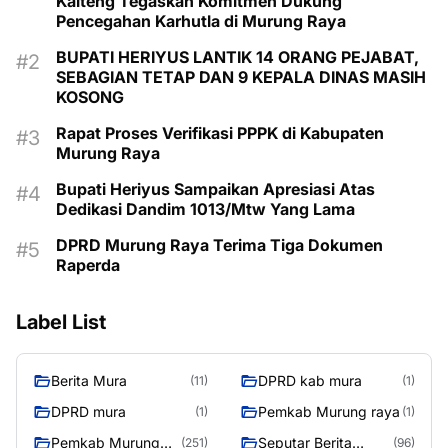
Kalteng Tegaskan Komitmen Dukung
Pencegahan Karhutla di Murung Raya
BUPATI HERIYUS LANTIK 14 ORANG PEJABAT,
SEBAGIAN TETAP DAN 9 KEPALA DINAS MASIH
KOSONG
Rapat Proses Verifikasi PPPK di Kabupaten
Murung Raya
Bupati Heriyus Sampaikan Apresiasi Atas
Dedikasi Dandim 1013/Mtw Yang Lama
DPRD Murung Raya Terima Tiga Dokumen
Raperda
Label List
Berita Mura
DPRD kab mura
(11)
(1)
DPRD mura
Pemkab Murung raya
(1)
(1)
Pemkab Murung
Seputar Berita
(251)
(96)