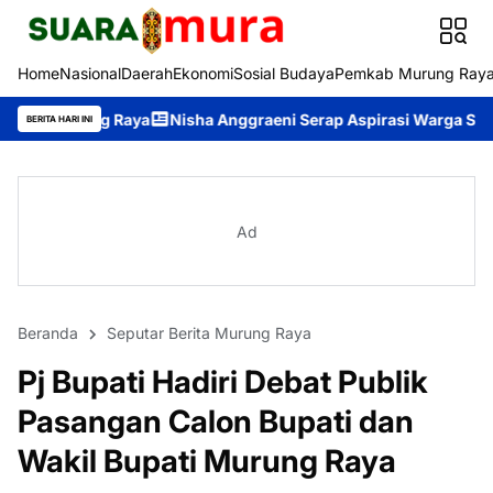
Home
Nasional
Daerah
Ekonomi
Sosial Budaya
Pemkab Murung Ray
 Raya
Nisha Anggraeni Serap Aspirasi Warga Saat Reses di De
BERITA HARI INI
Ad
Beranda
Seputar Berita Murung Raya
Pj Bupati Hadiri Debat Publik
Pasangan Calon Bupati dan
Wakil Bupati Murung Raya