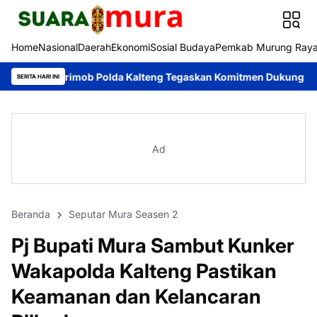
Home
Nasional
Daerah
Ekonomi
Sosial Budaya
Pemkab Murung Ray
mob Polda Kalteng Tegaskan Komitmen Dukung Pencegahan Karhutl
BERITA HARI INI
Ad
Beranda
Seputar Mura Seasen 2
Pj Bupati Mura Sambut Kunker
Wakapolda Kalteng Pastikan
Keamanan dan Kelancaran