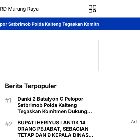
RD Murung Raya
Polda Kalteng Tegaskan Komitmen Dukung Pencegahan Karhutla di
Berita Terpopuler
Danki 2 Batalyon C Pelopor
Satbrimob Polda Kalteng
Tegaskan Komitmen Dukung
Pencegahan Karhutla di Murung
Ad
BUPATI HERIYUS LANTIK 14
Raya
ORANG PEJABAT, SEBAGIAN
TETAP DAN 9 KEPALA DINAS