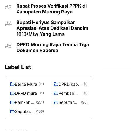
MASIH KOSONG
Rapat Proses Verifikasi PPPK di
Kabupaten Murung Raya
Bupati Heriyus Sampaikan
Apresiasi Atas Dedikasi Dandim
1013/Mtw Yang Lama
DPRD Murung Raya Terima Tiga
Dokumen Raperda
Label List
Berita Mura
DPRD kab
(11)
(1)
mura
DPRD mura
Pemkab
(1)
(1)
Murung raya
Pemkab
Seputar
(251)
(96)
Murung
Berita
Seputar
(136)
Raya
Murung
Mura
Raya
Seasen 2