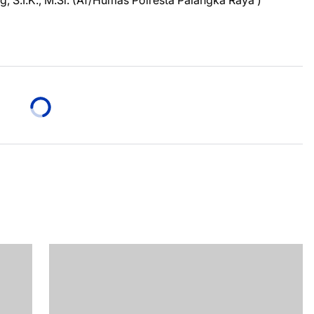
 S.I.K., M.Si. (Af/Humas Polresta Palangka Raya )