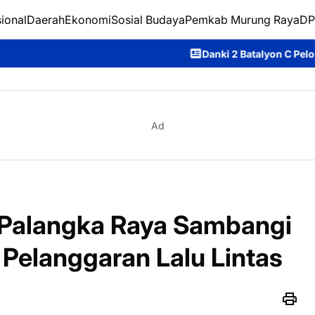
ional
Daerah
Ekonomi
Sosial Budaya
Pemkab Murung Raya
DP
Danki 2 Batalyon C Pelopor Satbrimob 
Ad
a Palangka Raya Sambangi
Pelanggaran Lalu Lintas