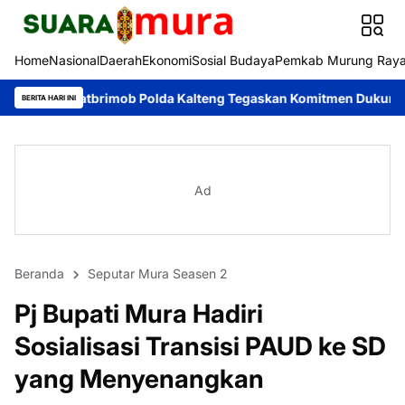
Home
Nasional
Daerah
Ekonomi
Sosial Budaya
Pemkab Murung Ray
rimob Polda Kalteng Tegaskan Komitmen Dukung Pencegahan Karh
BERITA HARI INI
Ad
Beranda
Seputar Mura Seasen 2
Pj Bupati Mura Hadiri
Sosialisasi Transisi PAUD ke SD
yang Menyenangkan