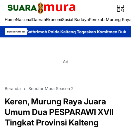
Home
Nasional
Daerah
Ekonomi
Sosial Budaya
Pemkab Murung Ray
 Satbrimob Polda Kalteng Tegaskan Komitmen Dukung Pencegahan
BERITA HARI INI
Ad
Beranda
Seputar Mura Seasen 2
Keren, Murung Raya Juara
Umum Dua PESPARAWI XVII
Tingkat Provinsi Kalteng